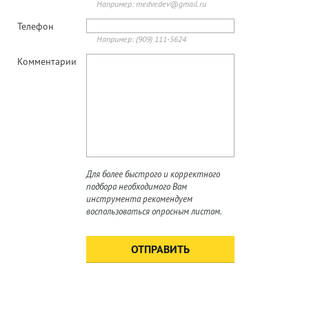
Например: medvedev@gmail.ru
Телефон
НОВОСТИ
Все новости »
Например: (909) 111-5624
Комментарии
18 сентября 2025
ДВУХДНЕВНЫЙ СЕМИНАР В ПО
"БЕЛОРУСНЕФТЬ"
ПАРТНЕРЫ
Для более быстрого и корректного
подбора необходимого Вам
инструмента рекомендуем
воспользоваться опросным листом.
Отправляя нам сообщение, вы подтверждаете
согласие на обработку персональных данных.