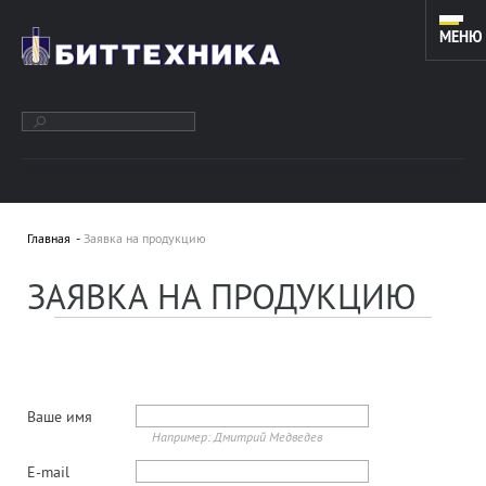
МЕНЮ
ОБОРУДОВАНИЕ ДЛЯ ЗАРЕЗКИ ДОПОЛНИТЕЛЬНЫХ СТВОЛОВ
И КАПИТАЛЬНОГО РЕМОНТА СКВАЖИН. ИНСТРУМЕНТ ДЛЯ
Главная
Заявка на продукцию
КОЙЛТЮБИНГОВЫХ УСТАНОВОК.
ЗАЯВКА НА ПРОДУКЦИЮ
О КОМПАНИИ
Подробнее »
ООО «БИТТЕХНИКА» было основано в 1996 году и
Ваше имя
динамично развивается по настоящее время. В
Например: Дмитрий Медведев
основе работы предприятия лежат традиции и
новые технологии в области проектирования...
E-mail